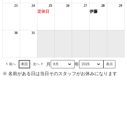
16
17
18
ベ
19
20
21
ベ
22
日
日
日
ン
日
日
日
ン
日
23
2026
24
2026
25
2026
(1
26
2026
27
2026
28
2026
(1
29
20
ト)
ト)
年
年
年
件
年
年
年
件
年
定休日
伊藤
8
8
8
の
8
8
8
の
8
月
月
月
イ
月
月
月
イ
月
23
24
25
ベ
26
27
28
ベ
29
日
日
日
ン
日
日
日
ン
日
30
2026
31
2026
ト)
ト)
年
年
8
8
月
月
30
31
日
日
月
年
前へ
本日
次へ
※ 名前がある日は当日そのスタッフがお休みになります