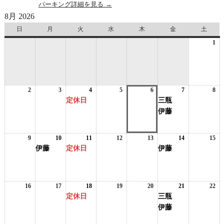
パーキング詳細を見る →
8月 2026
日
日
月
月
火
火
水
水
木
木
金
金
土
土
曜
曜
曜
曜
曜
曜
曜
1
20
日
日
日
日
日
日
日
年
8
月
1
2
2026
3
2026
4
2026
(1
5
2026
6
2026
7
2026
(2
8
日
20
年
年
年
件
年
年
年
件
年
定休日
三瓶
8
8
8
の
8
8
8
の
8
伊藤
月
月
月
イ
月
月
月
イ
月
2
3
4
ベ
5
6
7
ベ
8
日
日
日
ン
日
日
日
ン
日
9
2026
10
2026
(1
11
2026
(1
12
2026
13
2026
14
2026
(1
15
20
ト)
ト)
年
年
件
年
件
年
年
年
件
年
伊藤
定休日
伊藤
8
8
の
8
の
8
8
8
の
8
月
月
イ
月
イ
月
月
月
イ
月
9
10
ベ
11
ベ
12
13
14
ベ
15
日
日
ン
日
ン
日
日
日
ン
日
16
2026
17
2026
18
2026
(1
19
2026
20
2026
21
2026
(2
22
20
ト)
ト)
ト)
年
年
年
件
年
年
年
件
年
定休日
三瓶
8
8
8
の
8
8
8
の
8
伊藤
月
月
月
イ
月
月
月
イ
月