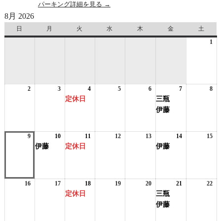
パーキング詳細を見る →
8月 2026
日
日
月
月
火
火
水
水
木
木
金
金
土
土
曜
曜
曜
曜
曜
曜
曜
1
20
日
日
日
日
日
日
日
年
8
月
1
2
2026
3
2026
4
2026
(1
5
2026
6
2026
7
2026
(2
8
日
20
年
年
年
件
年
年
年
件
年
定休日
三瓶
8
8
8
の
8
8
8
の
8
伊藤
月
月
月
イ
月
月
月
イ
月
2
3
4
ベ
5
6
7
ベ
8
日
日
日
ン
日
日
日
ン
日
9
2026
10
2026
(1
11
2026
(1
12
2026
13
2026
14
2026
(1
15
20
ト)
ト)
年
年
件
年
件
年
年
年
件
年
伊藤
定休日
伊藤
8
8
の
8
の
8
8
8
の
8
月
月
イ
月
イ
月
月
月
イ
月
9
10
ベ
11
ベ
12
13
14
ベ
15
日
日
ン
日
ン
日
日
日
ン
日
16
2026
17
2026
18
2026
(1
19
2026
20
2026
21
2026
(2
22
20
ト)
ト)
ト)
年
年
年
件
年
年
年
件
年
定休日
三瓶
8
8
8
の
8
8
8
の
8
伊藤
月
月
月
イ
月
月
月
イ
月