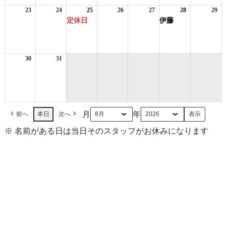
16
17
18
ベ
19
20
21
ベ
22
日
日
日
ン
日
日
日
ン
日
23
2026
24
2026
25
2026
(1
26
2026
27
2026
28
2026
(1
29
20
ト)
ト)
年
年
年
件
年
年
年
件
年
定休日
伊藤
8
8
8
の
8
8
8
の
8
月
月
月
イ
月
月
月
イ
月
23
24
25
ベ
26
27
28
ベ
29
日
日
日
ン
日
日
日
ン
日
30
2026
31
2026
ト)
ト)
年
年
8
8
月
月
30
31
日
日
月
年
前へ
本日
次へ
※ 名前がある日は当日そのスタッフがお休みになります