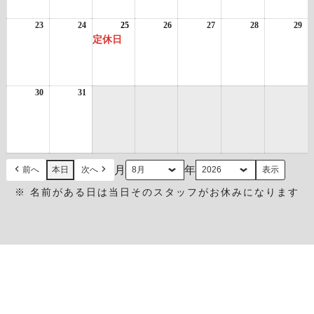
16
17
18
ベ
19
20
21
ベ
22
日
日
日
ン
日
日
日
ン
日
23
2026
24
2026
25
2026
(1
26
2026
27
2026
28
2026
29
20
ト)
ト)
年
年
年
件
年
年
年
年
定休日
8
8
8
の
8
8
8
8
月
月
月
イ
月
月
月
月
23
24
25
ベ
26
27
28
29
日
日
日
ン
日
日
日
日
30
2026
31
2026
ト)
年
年
8
8
月
月
30
31
日
日
月
年
前へ
本日
次へ
※ 名前がある日は当日そのスタッフがお休みになります