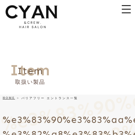
Item
Item
取扱い製品
HOME
バリアフリー エントランス一覧
%e3%83%90%e3%83%aa%
%e3%82%a8%e3%83%b3%