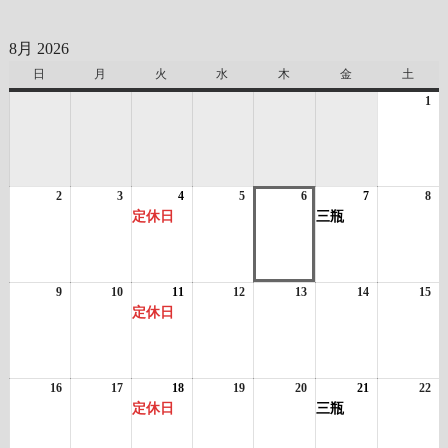
8月 2026
日
日
月
月
火
火
水
水
木
木
金
金
土
土
曜
曜
曜
曜
曜
曜
曜
1
20
日
日
日
日
日
日
日
年
8
月
1
2
2026
3
2026
4
2026
(1
5
2026
6
2026
7
2026
(1
8
日
20
年
年
年
件
年
年
年
件
年
定休日
三瓶
8
8
8
の
8
8
8
の
8
月
月
月
イ
月
月
月
イ
月
2
3
4
ベ
5
6
7
ベ
8
日
日
日
ン
日
日
日
ン
日
9
2026
10
2026
11
2026
(1
12
2026
13
2026
14
2026
15
20
ト)
ト)
年
年
年
件
年
年
年
年
定休日
8
8
8
の
8
8
8
8
月
月
月
イ
月
月
月
月
9
10
11
ベ
12
13
14
15
日
日
日
ン
日
日
日
日
16
2026
17
2026
18
2026
(1
19
2026
20
2026
21
2026
(1
22
20
ト)
年
年
年
件
年
年
年
件
年
定休日
三瓶
8
8
8
の
8
8
8
の
8
月
月
月
イ
月
月
月
イ
月