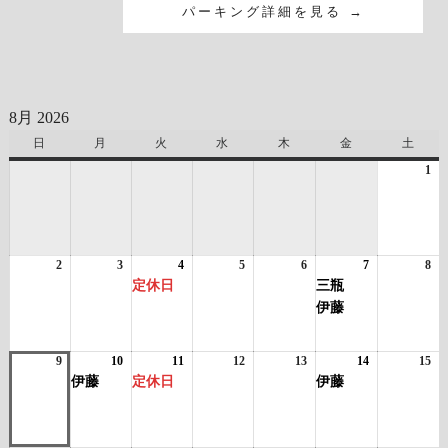
パーキング詳細を見る →
8月 2026
日
日
月
月
火
火
水
水
木
木
金
金
土
土
曜
曜
曜
曜
曜
曜
曜
1
20
日
日
日
日
日
日
日
年
8
月
1
2
2026
3
2026
4
2026
(1
5
2026
6
2026
7
2026
(2
8
日
20
年
年
年
件
年
年
年
件
年
定休日
三瓶
8
8
8
の
8
8
8
の
8
伊藤
月
月
月
イ
月
月
月
イ
月
2
3
4
ベ
5
6
7
ベ
8
日
日
日
ン
日
日
日
ン
日
9
2026
10
2026
(1
11
2026
(1
12
2026
13
2026
14
2026
(1
15
20
ト)
ト)
年
年
件
年
件
年
年
年
件
年
伊藤
定休日
伊藤
8
8
の
8
の
8
8
8
の
8
月
月
イ
月
イ
月
月
月
イ
月
9
10
ベ
11
ベ
12
13
14
ベ
15