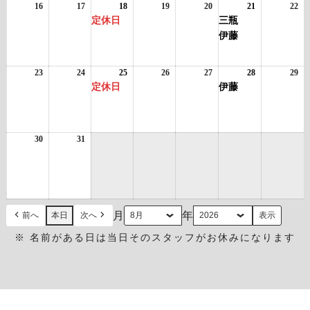
日
日
ン
日
ン
日
日
日
ン
日
16
2026
17
2026
18
2026
(1
19
2026
20
2026
21
2026
(2
22
20
ト)
ト)
ト)
年
年
年
件
年
年
年
件
年
定休日
三瓶
8
8
8
の
8
8
8
の
8
伊藤
月
月
月
イ
月
月
月
イ
月
16
17
18
ベ
19
20
21
ベ
22
日
日
日
ン
日
日
日
ン
日
23
2026
24
2026
25
2026
(1
26
2026
27
2026
28
2026
(1
29
20
ト)
ト)
年
年
年
件
年
年
年
件
年
定休日
伊藤
8
8
8
の
8
8
8
の
8
月
月
月
イ
月
月
月
イ
月
23
24
25
ベ
26
27
28
ベ
29
日
日
日
ン
日
日
日
ン
日
30
2026
31
2026
ト)
ト)
年
年
8
8
月
月
30
31
日
日
月
年
前へ
本日
次へ
※ 名前がある日は当日そのスタッフがお休みになります