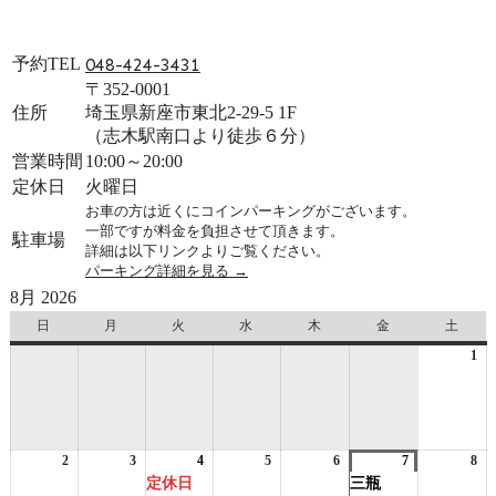
予約TEL
048-424-3431
〒352-0001
住所
埼玉県新座市東北2-29-5 1F
（志木駅南口より徒歩６分）
営業時間
10:00～20:00
定休日
火曜日
お車の方は近くにコインパーキングがございます。
一部ですが料金を負担させて頂きます。
駐車場
詳細は以下リンクよりご覧ください。
パーキング詳細を見る →
8月 2026
日
日
月
月
火
火
水
水
木
木
金
金
土
土
曜
曜
曜
曜
曜
曜
曜
1
20
日
日
日
日
日
日
日
年
8
月
1
2
2026
3
2026
4
2026
(1
5
2026
6
2026
7
2026
(2
8
日
20
年
年
年
件
年
年
年
件
年
定休日
三瓶