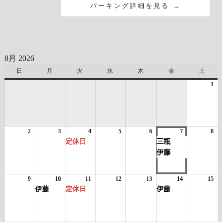
パーキング詳細を見る →
8月 2026
日
日
月
月
火
火
水
水
木
木
金
金
土
土
曜
曜
曜
曜
曜
曜
曜
1
20
日
日
日
日
日
日
日
年
8
月
1
2
2026
3
2026
4
2026
(1
5
2026
6
2026
7
2026
(2
8
日
20
年
年
年
件
年
年
年
件
年
定休日
三瓶
8
8
8
の
8
8
8
の
8
伊藤
月
月
月
イ
月
月
月
イ
月
2
3
4
ベ
5
6
7
ベ
8
日
日
日
ン
日
日
日
ン
日
9
2026
10
2026
(1
11
2026
(1
12
2026
13
2026
14
2026
(1
15
20
ト)
ト)
年
年
件
年
件
年
年
年
件
年
伊藤
定休日
伊藤
8
8
の
8
の
8
8
8
の
8
月
月
イ
月
イ
月
月
月
イ
月
9
10
ベ
11
ベ
12
13
14
ベ
15