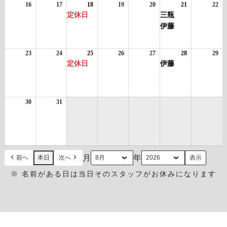
日
日
ン
日
ン
日
日
日
ン
日
16
2026
17
2026
18
2026
(1
19
2026
20
2026
21
2026
(2
22
20
ト)
ト)
ト)
年
年
年
件
年
年
年
件
年
定休日
三瓶
8
8
8
の
8
8
8
の
8
伊藤
月
月
月
イ
月
月
月
イ
月
16
17
18
ベ
19
20
21
ベ
22
日
日
日
ン
日
日
日
ン
日
23
2026
24
2026
25
2026
(1
26
2026
27
2026
28
2026
(1
29
20
ト)
ト)
年
年
年
件
年
年
年
件
年
定休日
伊藤
8
8
8
の
8
8
8
の
8
月
月
月
イ
月
月
月
イ
月
23
24
25
ベ
26
27
28
ベ
29
日
日
日
ン
日
日
日
ン
日
30
2026
31
2026
ト)
ト)
年
年
8
8
月
月
30
31
日
日
月
年
前へ
本日
次へ
※ 名前がある日は当日そのスタッフがお休みになります