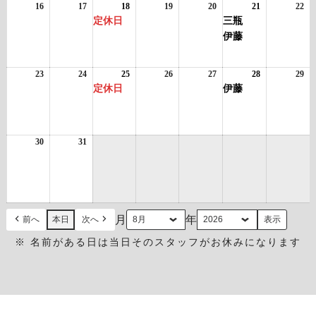
日
日
ン
日
ン
日
日
日
ン
日
16
2026
17
2026
18
2026
(1
19
2026
20
2026
21
2026
(2
22
20
ト)
ト)
ト)
年
年
年
件
年
年
年
件
年
定休日
三瓶
8
8
8
の
8
8
8
の
8
伊藤
月
月
月
イ
月
月
月
イ
月
16
17
18
ベ
19
20
21
ベ
22
日
日
日
ン
日
日
日
ン
日
23
2026
24
2026
25
2026
(1
26
2026
27
2026
28
2026
(1
29
20
ト)
ト)
年
年
年
件
年
年
年
件
年
定休日
伊藤
8
8
8
の
8
8
8
の
8
月
月
月
イ
月
月
月
イ
月
23
24
25
ベ
26
27
28
ベ
29
日
日
日
ン
日
日
日
ン
日
30
2026
31
2026
ト)
ト)
年
年
8
8
月
月
30
31
日
日
月
年
前へ
本日
次へ
※ 名前がある日は当日そのスタッフがお休みになります