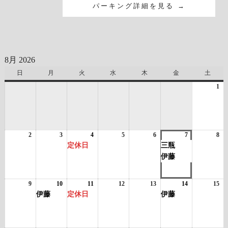
パーキング詳細を見る →
8月 2026
日
日
月
月
火
火
水
水
木
木
金
金
土
土
曜
曜
曜
曜
曜
曜
曜
1
20
日
日
日
日
日
日
日
年
8
月
1
2
2026
3
2026
4
2026
(1
5
2026
6
2026
7
2026
(2
8
日
20
年
年
年
件
年
年
年
件
年
定休日
三瓶
8
8
8
の
8
8
8
の
8
伊藤
月
月
月
イ
月
月
月
イ
月
2
3
4
ベ
5
6
7
ベ
8
日
日
日
ン
日
日
日
ン
日
9
2026
10
2026
(1
11
2026
(1
12
2026
13
2026
14
2026
(1
15
20
ト)
ト)
年
年
件
年
件
年
年
年
件
年
伊藤
定休日
伊藤
8
8
の
8
の
8
8
8
の
8
月
月
イ
月
イ
月
月
月
イ
月
9
10
ベ
11
ベ
12
13
14
ベ
15