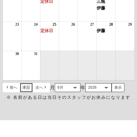
ト)
ト)
ト)
年
年
年
件
年
年
年
件
年
定休日
三瓶
8
8
8
の
8
8
8
の
8
伊藤
月
月
月
イ
月
月
月
イ
月
16
17
18
ベ
19
20
21
ベ
22
日
日
日
ン
日
日
日
ン
日
23
2026
24
2026
25
2026
(1
26
2026
27
2026
28
2026
(1
29
20
ト)
ト)
年
年
年
件
年
年
年
件
年
定休日
伊藤
8
8
8
の
8
8
8
の
8
月
月
月
イ
月
月
月
イ
月
23
24
25
ベ
26
27
28
ベ
29
日
日
日
ン
日
日
日
ン
日
30
2026
31
2026
ト)
ト)
年
年
8
8
月
月
30
31
日
日
月
年
前へ
本日
次へ
※ 名前がある日は当日そのスタッフがお休みになります