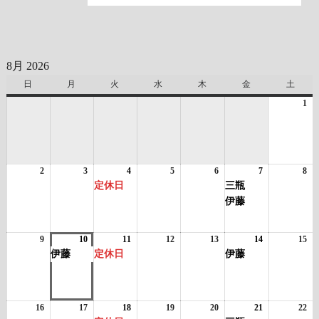
8月 2026
日
日
月
月
火
火
水
水
木
木
金
金
土
土
曜
曜
曜
曜
曜
曜
曜
1
20
日
日
日
日
日
日
日
年
8
月
1
2
2026
3
2026
4
2026
(1
5
2026
6
2026
7
2026
(2
8
日
20
年
年
年
件
年
年
年
件
年
定休日
三瓶
8
8
8
の
8
8
8
の
8
伊藤
月
月
月
イ
月
月
月
イ
月
2
3
4
ベ
5
6
7
ベ
8
日
日
日
ン
日
日
日
ン
日
9
2026
10
2026
(1
11
2026
(1
12
2026
13
2026
14
2026
(1
15
20
ト)
ト)
年
年
件
年
件
年
年
年
件
年
伊藤
定休日
伊藤
8
8
の
8
の
8
8
8
の
8
月
月
イ
月
イ
月
月
月
イ
月
9
10
ベ
11
ベ
12
13
14
ベ
15
日
日
ン
日
ン
日
日
日
ン
日
16
2026
17
2026
18
2026
(1
19
2026
20
2026
21
2026
(2
22
20