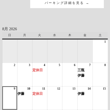
パーキング詳細を見る →
8月 2026
日
日
月
月
火
火
水
水
木
木
金
金
土
土
曜
曜
曜
曜
曜
曜
曜
1
20
日
日
日
日
日
日
日
年
8
月
1
2
2026
3
2026
4
2026
(1
5
2026
6
2026
7
2026
(2
8
日
20
年
年
年
件
年
年
年
件
年
定休日
三瓶
8
8
8
の
8
8
8
の
8
伊藤
月
月
月
イ
月
月
月
イ
月
2
3
4
ベ
5
6
7
ベ
8
日
日
日
ン
日
日
日
ン
日
9
2026
10
2026
(1
11
2026
(1
12
2026
13
2026
14
2026
(1
15
20
ト)
ト)
年
年
件
年
件
年
年
年
件
年
伊藤
定休日
伊藤
8
8
の
8
の
8
8
8
の
8
月
月
イ
月
イ
月
月
月
イ
月
9
10
ベ
11
ベ
12
13
14
ベ
15