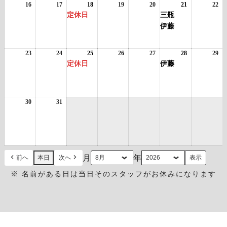
日
日
ン
日
ン
日
日
日
ン
日
16
2026
17
2026
18
2026
(1
19
2026
20
2026
21
2026
(2
22
20
ト)
ト)
ト)
年
年
年
件
年
年
年
件
年
定休日
三瓶
8
8
8
の
8
8
8
の
8
伊藤
月
月
月
イ
月
月
月
イ
月
16
17
18
ベ
19
20
21
ベ
22
日
日
日
ン
日
日
日
ン
日
23
2026
24
2026
25
2026
(1
26
2026
27
2026
28
2026
(1
29
20
ト)
ト)
年
年
年
件
年
年
年
件
年
定休日
伊藤
8
8
8
の
8
8
8
の
8
月
月
月
イ
月
月
月
イ
月
23
24
25
ベ
26
27
28
ベ
29
日
日
日
ン
日
日
日
ン
日
30
2026
31
2026
ト)
ト)
年
年
8
8
月
月
30
31
日
日
月
年
前へ
本日
次へ
※ 名前がある日は当日そのスタッフがお休みになります