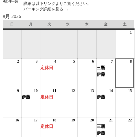
駐車場
詳細は以下リンクよりご覧ください。
パーキング詳細を見る →
8月 2026
日
日
月
月
火
火
水
水
木
木
金
金
土
土
曜
曜
曜
曜
曜
曜
曜
1
20
日
日
日
日
日
日
日
年
8
月
1
2
2026
3
2026
4
2026
(1
5
2026
6
2026
7
2026
(2
8
日
20
年
年
年
件
年
年
年
件
年
定休日
三瓶
8
8
8
の
8
8
8
の
8
伊藤
月
月
月
イ
月
月
月
イ
月
2
3
4
ベ
5
6
7
ベ
8
日
日
日
ン
日
日
日
ン
日
9
2026
10
2026
(1
11
2026
(1
12
2026
13
2026
14
2026
(1
15
20
ト)
ト)
年
年
件
年
件
年
年
年
件
年
伊藤
定休日
伊藤
8
8
の
8
の
8
8
8
の
8
月
月
イ
月
イ
月
月
月
イ
月
9
10
ベ
11
ベ
12
13
14
ベ
15
日
日
ン
日
ン
日
日
日
ン
日
16
2026
17
2026
18
2026
(1
19
2026
20
2026
21
2026
(2
22
20
ト)
ト)
ト)
年
年
年
件
年
年
年
件
年
定休日
三瓶
8
8
8
の
8
8
8
の
8
伊藤