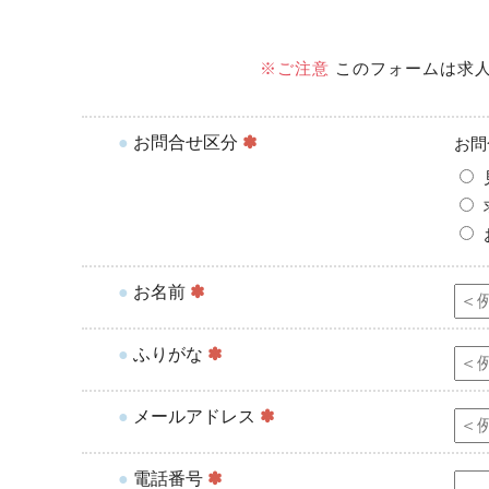
※ご注意
このフォームは求人
●
お問合せ区分
✽
お問
●
お名前
✽
●
ふりがな
✽
●
メールアドレス
✽
●
電話番号
✽