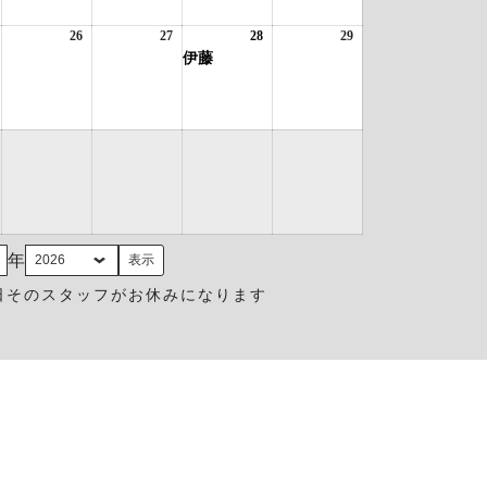
8
ベ
19
20
21
ベ
22
日
ン
日
日
日
ン
日
026
1
26
2026
27
2026
28
2026
(1
29
2026
ト)
ト)
年
件
年
年
年
件
年
伊藤
の
8
8
8
の
8
月
イ
月
月
月
イ
月
5
ベ
26
27
28
ベ
29
日
ン
日
日
日
ン
日
ト)
ト)
年
日そのスタッフがお休みになります