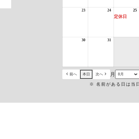
16
17
1
日
日
23
2026
24
2026
25
2
(
年
年
定休日
8
8
8
月
月
23
24
2
日
日
30
2026
31
2026
年
年
8
8
月
月
30
31
日
日
月
前へ
本日
次へ
※ 名前がある日は当