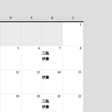
水
水
木
木
金
金
土
土
曜
曜
曜
曜
1
2026
日
日
日
日
年
8
月
1
026
1
5
2026
6
2026
7
2026
(2
8
日
2026
年
件
年
年
年
件
年
三瓶
の
8
8
8
の
8
伊藤
月
イ
月
月
月
イ
月
ベ
5
6
7
ベ
8
日
ン
日
日
日
ン
日
026
1
12
2026
13
2026
14
2026
(1
15
2026
ト)
ト)
年
件
年
年
年
件
年
伊藤
の
8
8
8
の
8
月
イ
月
月
月
イ
月
1
ベ
12
13
14
ベ
15
日
ン
日
日
日
ン
日
026
1
19
2026
20
2026
21
2026
(2
22
2026
ト)
ト)
年
件
年
年
年
件
年
三瓶
の
8
8
8
の
8
伊藤
月
イ
月
月
月
イ
月