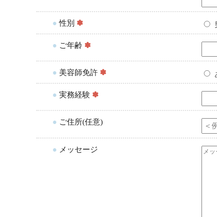
●
性別
✽
●
ご年齢
✽
●
美容師免許
✽
●
実務経験
✽
●
ご住所(任意)
●
メッセージ