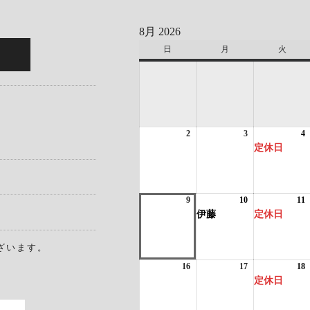
8月 2026
日
日
月
月
火
火
曜
曜
曜
日
日
日
2
2026
3
2026
4
2
(
年
年
定休日
8
8
8
月
月
2
3
4
日
日
9
2026
10
2026
(1
11
2
(
年
年
件
伊藤
定休日
8
8
の
8
月
月
イ
ざいます。
9
10
ベ
1
日
日
ン
16
2026
17
2026
18
2
(
ト)
年
年
定休日
8
8
8
月
月