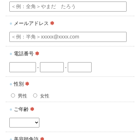
●
メールアドレス
✽
●
電話番号
✽
-
-
●
性別
✽
男性
女性
●
ご年齢
✽
●
美容師免許
✽