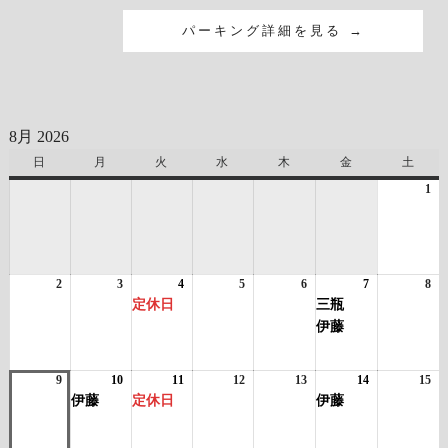
パーキング詳細を見る →
8月 2026
日
日
月
月
火
火
水
水
木
木
金
金
土
土
曜
曜
曜
曜
曜
曜
曜
1
20
日
日
日
日
日
日
日
年
8
月
1
2
2026
3
2026
4
2026
(1
5
2026
6
2026
7
2026
(2
8
日
20
年
年
年
件
年
年
年
件
年
定休日
三瓶
8
8
8
の
8
8
8
の
8
伊藤
月
月
月
イ
月
月
月
イ
月
2
3
4
ベ
5
6
7
ベ
8
日
日
日
ン
日
日
日
ン
日
9
2026
10
2026
(1
11
2026
(1
12
2026
13
2026
14
2026
(1
15
20
ト)
ト)
年
年
件
年
件
年
年
年
件
年
伊藤
定休日
伊藤
8
8
の
8
の
8
8
8
の
8
月
月
イ
月
イ
月
月
月
イ
月