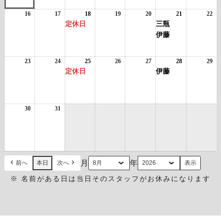
9
10
ベ
11
ベ
12
13
14
ベ
15
日
日
ン
日
ン
日
日
日
ン
日
16
2026
17
2026
18
2026
(1
19
2026
20
2026
21
2026
(2
22
20
ト)
ト)
ト)
年
年
年
件
年
年
年
件
年
定休日
三瓶
8
8
8
の
8
8
8
の
8
伊藤
月
月
月
イ
月
月
月
イ
月
16
17
18
ベ
19
20
21
ベ
22
日
日
日
ン
日
日
日
ン
日
23
2026
24
2026
25
2026
(1
26
2026
27
2026
28
2026
(1
29
20
ト)
ト)
年
年
年
件
年
年
年
件
年
定休日
伊藤
8
8
8
の
8
8
8
の
8
月
月
月
イ
月
月
月
イ
月
23
24
25
ベ
26
27
28
ベ
29
日
日
日
ン
日
日
日
ン
日
30
2026
31
2026
ト)
ト)
年
年
8
8
月
月
30
31
日
日
月
年
前へ
本日
次へ
※ 名前がある日は当日そのスタッフがお休みになります